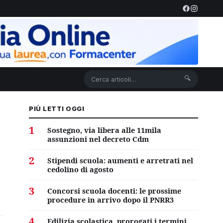
🔍
PIÙ LETTI OGGI
1
Sostegno, via libera alle 11mila
assunzioni nel decreto Cdm
2
Stipendi scuola: aumenti e arretrati nel
cedolino di agosto
3
Concorsi scuola docenti: le prossime
procedure in arrivo dopo il PNRR3
4
Edilizia scolastica, prorogati i termini