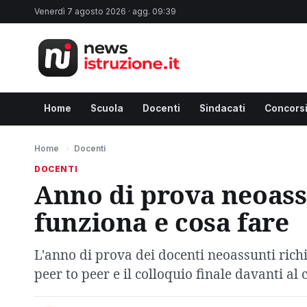
Venerdì 7 agosto 2026 · agg. 09:39
Home
Scuola
Docenti
Sindacati
Concors
Home
›
Docenti
DOCENTI
Anno di prova neoass
funziona e cosa fare
L'anno di prova dei docenti neoassunti richie
peer to peer e il colloquio finale davanti al