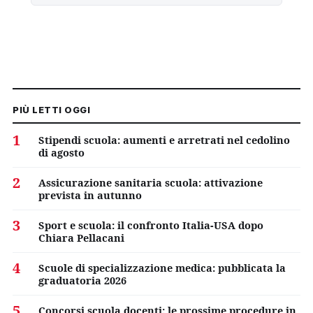
PIÙ LETTI OGGI
1
Stipendi scuola: aumenti e arretrati nel cedolino
di agosto
2
Assicurazione sanitaria scuola: attivazione
prevista in autunno
3
Sport e scuola: il confronto Italia-USA dopo
Chiara Pellacani
4
Scuole di specializzazione medica: pubblicata la
graduatoria 2026
5
Concorsi scuola docenti: le prossime procedure in