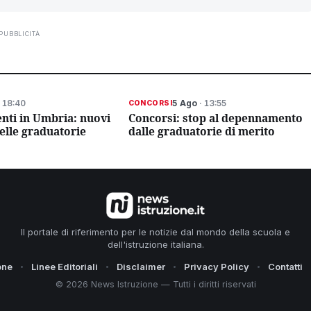
PUBBLICITÀ
 18:40
5 Ago
· 13:55
CONCORSI
nti in Umbria: nuovi
Concorsi: stop al depennamento
elle graduatorie
dalle graduatorie di merito
Il portale di riferimento per le notizie dal mondo della scuola e
dell'istruzione italiana.
one
Linee Editoriali
Disclaimer
Privacy Policy
Contatti
© 2026 News Istruzione — Tutti i diritti riservati