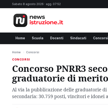
Sabato 8 agosto 2026 · agg. 07:52
Home
Scuola
Docenti
Sindacati
Concors
Home
›
Concorsi
CONCORSI
Concorso PNRR3 secon
graduatorie di merit
Al via la pubblicazione delle graduatorie d
secondaria: 30.759 posti, vincitori e idonei 