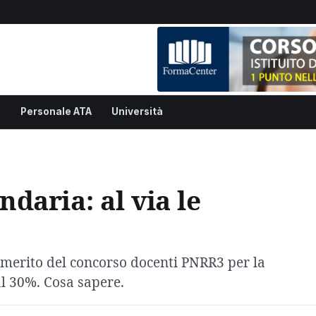
i
Personale ATA
Università
daria: al via le
o
i merito del concorso docenti PNRR3 per la
al 30%. Cosa sapere.