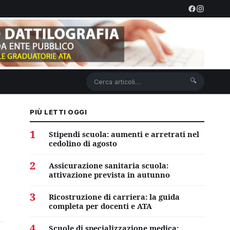
🔍
PIÙ LETTI OGGI
1
Stipendi scuola: aumenti e arretrati nel
cedolino di agosto
2
Assicurazione sanitaria scuola:
attivazione prevista in autunno
3
Ricostruzione di carriera: la guida
completa per docenti e ATA
4
Scuole di specializzazione medica: