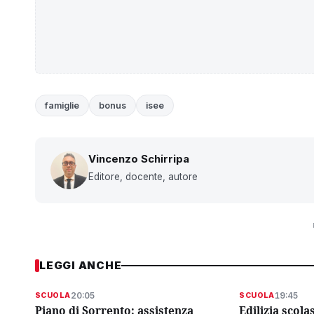
famiglie
bonus
isee
Vincenzo Schirripa
Editore, docente, autore
LEGGI ANCHE
20:05
19:45
SCUOLA
SCUOLA
Piano di Sorrento: assistenza
Edilizia scola