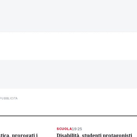
PUBBLICITÀ
19:25
SCUOLA
stica, prorogati i
Disabilità, studenti protagonisti