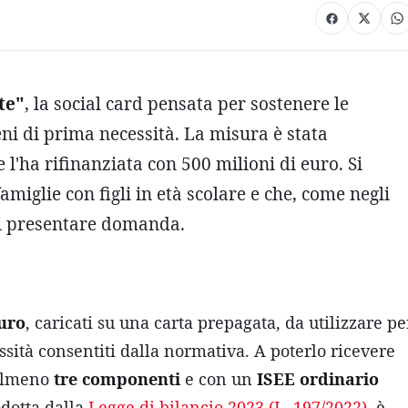
te"
, la social card pensata per sostenere le
eni di prima necessità. La misura è stata
l'ha rifinanziata con 500 milioni di euro. Si
amiglie con figli in età scolare e che, come negli
di presentare domanda.
uro
, caricati su una carta prepagata, da utilizzare pe
ssità consentiti dalla normativa. A poterlo ricevere
 almeno
tre componenti
e con un
ISEE ordinario
odotta dalla
Legge di bilancio 2023 (L. 197/2022)
, è