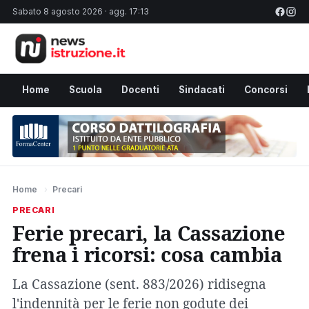
Sabato 8 agosto 2026 · agg. 17:13
Home
Scuola
Docenti
Sindacati
Concorsi
Home
›
Precari
PRECARI
Ferie precari, la Cassazione
frena i ricorsi: cosa cambia
La Cassazione (sent. 883/2026) ridisegna
l'indennità per le ferie non godute dei