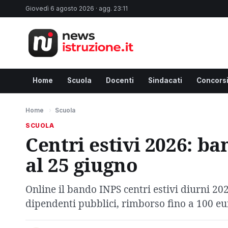
Giovedì 6 agosto 2026 · agg. 23:11
Home
Scuola
Docenti
Sindacati
Concors
Home
›
Scuola
SCUOLA
Centri estivi 2026: b
al 25 giugno
Online il bando INPS centri estivi diurni 202
dipendenti pubblici, rimborso fino a 100 eu