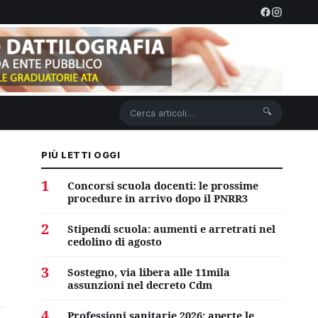
🔍
PIÙ LETTI OGGI
1
Concorsi scuola docenti: le prossime
procedure in arrivo dopo il PNRR3
2
Stipendi scuola: aumenti e arretrati nel
cedolino di agosto
3
Sostegno, via libera alle 11mila
assunzioni nel decreto Cdm
4
Professioni sanitarie 2026: aperte le