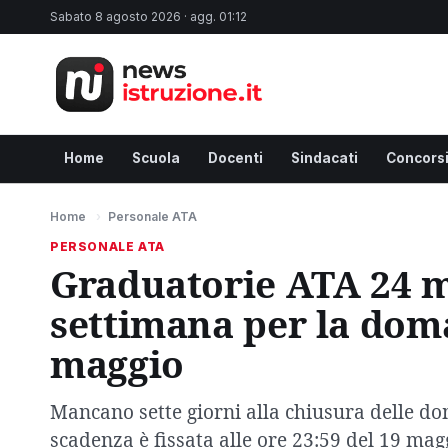
Sabato 8 agosto 2026 · agg. 01:12
Home
Scuola
Docenti
Sindacati
Concors
Home
›
Personale ATA
PERSONALE ATA
Graduatorie ATA 24 m
settimana per la dom
maggio
Mancano sette giorni alla chiusura delle d
scadenza è fissata alle ore 23:59 del 19 mag