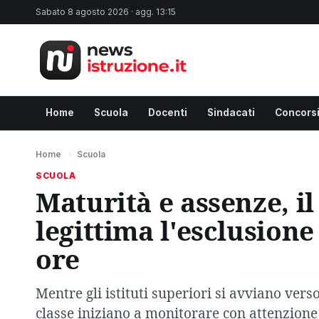
Sabato 8 agosto 2026 · agg. 13:15
Home
Scuola
Docenti
Sindacati
Concors
Home
›
Scuola
SCUOLA
Maturità e assenze, i
legittima l'esclusione
ore
Mentre gli istituti superiori si avviano verso 
classe iniziano a monitorare con attenzione