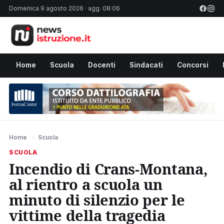
Domenica 9 agosto 2026 · agg. 08:06
Home
Scuola
Docenti
Sindacati
Concorsi
Home
›
Scuola
SCUOLA
Incendio di Crans-Montana,
al rientro a scuola un
minuto di silenzio per le
vittime della tragedia