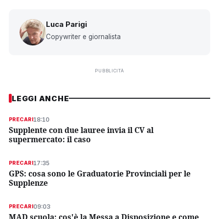
Luca Parigi
Copywriter e giornalista
PUBBLICITÀ
LEGGI ANCHE
18:10
PRECARI
Supplente con due lauree invia il CV al
supermercato: il caso
17:35
PRECARI
GPS: cosa sono le Graduatorie Provinciali per le
Supplenze
09:03
PRECARI
MAD scuola: cos'è la Messa a Disposizione e come