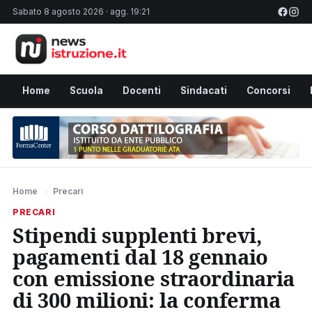
Sabato 8 agosto 2026 · agg. 19:21
Home
Scuola
Docenti
Sindacati
Concorsi
Home
›
Precari
PRECARI
Stipendi supplenti brevi,
pagamenti dal 18 gennaio
con emissione straordinaria
di 300 milioni: la conferma