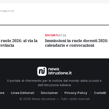
PUBBLICITÀ
07:15
DOCENTI
ruolo 2026: al via la
Immissioni in ruolo docenti 2026:
rovincia
calendario e convocazioni
Il portale di riferimento per le notizie dal mondo della scuola e
dell'istruzione italiana.
one
Linee Editoriali
Disclaimer
Privacy Policy
Contatti
© 2026 News Istruzione — Tutti i diritti riservati