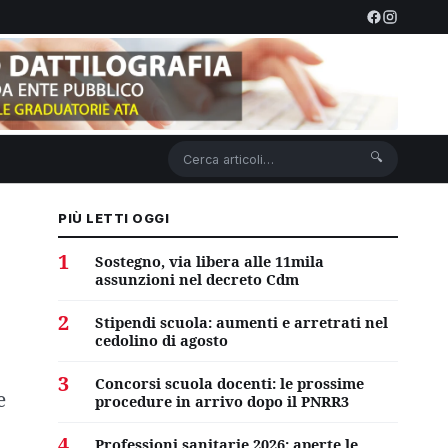
🔍
PIÙ LETTI OGGI
1
Sostegno, via libera alle 11mila
assunzioni nel decreto Cdm
2
Stipendi scuola: aumenti e arretrati nel
cedolino di agosto
3
Concorsi scuola docenti: le prossime
e
procedure in arrivo dopo il PNRR3
4
Professioni sanitarie 2026: aperte le