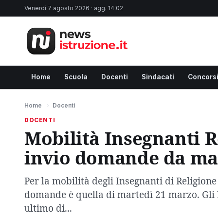
Venerdì 7 agosto 2026 · agg. 14:02
Home
Scuola
Docenti
Sindacati
Concors
Home
›
Docenti
DOCENTI
Mobilità Insegnanti R
invio domande da ma
Per la mobilità degli Insegnanti di Religione 
domande è quella di martedì 21 marzo. Gli 
ultimo di...