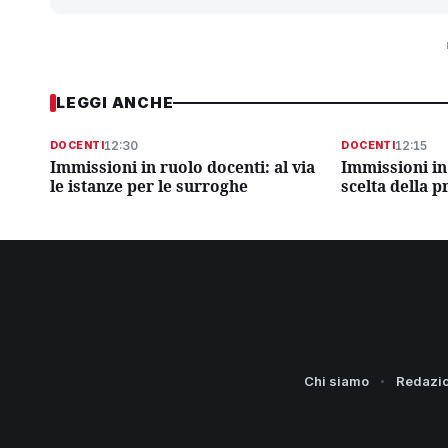
LEGGI ANCHE
12:30
12:15
DOCENTI
DOCENTI
Immissioni in ruolo docenti: al via
Immissioni in 
le istanze per le surroghe
scelta della p
Chi siamo
Redazi