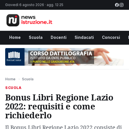
Giovedì 6 agosto 2026 · agg. 12:25
Home
Scuola
Docenti
Sindacati
Concorsi
Home
›
Scuola
SCUOLA
Bonus Libri Regione Lazio
2022: requisiti e come
richiederlo
Il Bonus Libri Regione Lazio 2022 consiste di