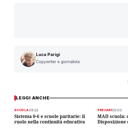
Luca Parigi
Copywriter e giornalista
LEGGI ANCHE
09:15
09:03
SCUOLA
PRECARI
Sistema 0-6 e scuole paritarie: il
MAD scuola: c
ruolo nella continuità educativa
Disposizione 