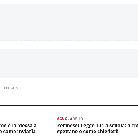
PUBBLICITÀ
08:10
SCUOLA
os'è la Messa a
Permessi Legge 104 a scuola: a ch
e come inviarla
spettano e come chiederli