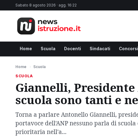
Sabato 8 agosto 2026 · agg. 16:22
Home
Scuola
Docenti
Sindacati
Concors
Home
›
Scuola
SCUOLA
Giannelli, Presidente
scuola sono tanti e n
Torna a parlare Antonello Giannelli, preside
portavoce dell'ANP nessuno parla di scuola
prioritaria nell'a...