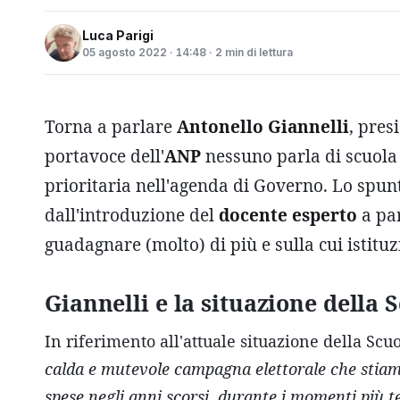
Luca Parigi
05 agosto 2022 · 14:48 · 2 min di lettura
Torna a parlare
Antonello Giannelli
, pres
portavoce dell'
ANP
nessuno parla di scuola
prioritaria nell'agenda di Governo. Lo spunto
dall'introduzione del
docente esperto
a par
guadagnare (molto) di più e sulla cui istit
Giannelli e la situazione della 
In riferimento all'attuale situazione della Scu
calda e mutevole campagna elettorale che stiamo
spese negli anni scorsi, durante i momenti più te