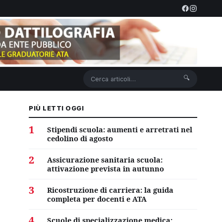
🔍
PIÙ LETTI OGGI
1
Stipendi scuola: aumenti e arretrati nel
cedolino di agosto
2
Assicurazione sanitaria scuola:
attivazione prevista in autunno
3
Ricostruzione di carriera: la guida
completa per docenti e ATA
4
Scuole di specializzazione medica: