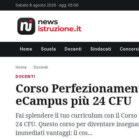
Sabato 8 agosto 2026 · agg. 05:06
Home
Scuola
Docenti
Sindacati
Concors
Home
›
Docenti
DOCENTI
Corso Perfezionament
eCampus più 24 CFU
Fai splendere il tuo curriculum con il Cor
24 CFU. Questo corso per diventare insegna
immediati vantaggi: il cos...