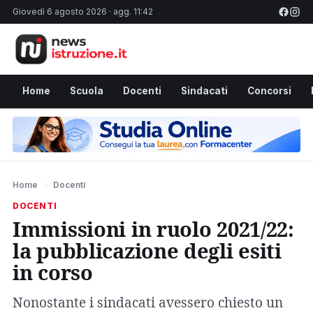
Giovedì 6 agosto 2026 · agg. 11:42
Home
Scuola
Docenti
Sindacati
Concorsi
Home
›
Docenti
DOCENTI
Immissioni in ruolo 2021/22:
la pubblicazione degli esiti
in corso
Nonostante i sindacati avessero chiesto un