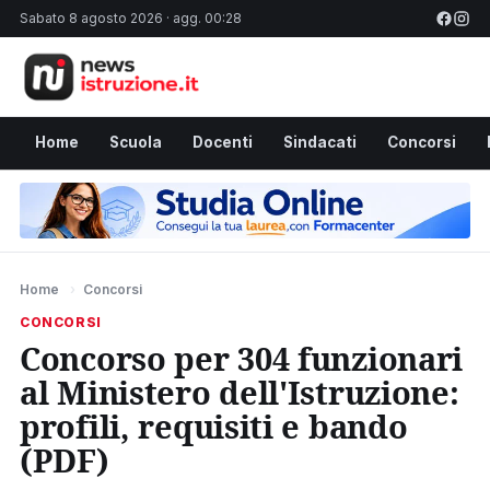
Sabato 8 agosto 2026 · agg. 00:28
Home
Scuola
Docenti
Sindacati
Concorsi
Home
›
Concorsi
CONCORSI
Concorso per 304 funzionari
al Ministero dell'Istruzione:
profili, requisiti e bando
(PDF)