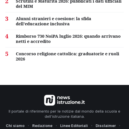
2
Scrutini e Maturità 2026: pubblicati i dati ufficiali
del MIM
3
Alunni stranieri e coesione: la sfida
dell'educazione inclusiva
4
Rimborso 730 NoiPA luglio 2026: quando arrivano
netti e accredito
5
Concorso religione cattolica: graduatorie e ruoli
2026
Il portale di riferimento per le notizie dal mondo della scuola e
dell'istruzione italiana.
Chi siamo
Redazione
Linee Editoriali
Disclaimer