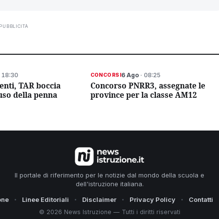
PUBBLICITÀ
 18:30
6 Ago
· 08:25
CONCORSI
enti, TAR boccia
Concorso PNRR3, assegnate le
'uso della penna
province per la classe AM12
Il portale di riferimento per le notizie dal mondo della scuola e
dell'istruzione italiana.
one
Linee Editoriali
Disclaimer
Privacy Policy
Contatti
© 2026 News Istruzione — Tutti i diritti riservati