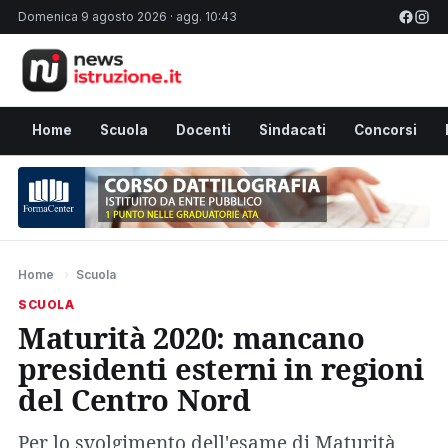
Domenica 9 agosto 2026 · agg. 10:43
Home
Scuola
Docenti
Sindacati
Concorsi
Home
›
Scuola
SCUOLA
Maturità 2020: mancano
presidenti esterni in regioni
del Centro Nord
Per lo svolgimento dell'esame di Maturità