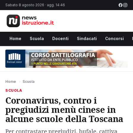
Sabato 8 agosto 2026 · agg. 14:46
Home
Scuola
Docenti
Sindacati
Concorsi
Home
›
Scuola
SCUOLA
Coronavirus, contro i
pregiudizi menù cinese in
alcune scuole della Toscana
Per contrastare pregiudizi, bufale, cattiva