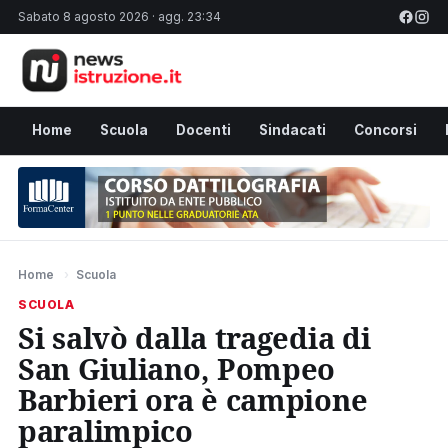
Sabato 8 agosto 2026 · agg. 23:34
Home
Scuola
Docenti
Sindacati
Concorsi
Home
›
Scuola
SCUOLA
Si salvò dalla tragedia di
San Giuliano, Pompeo
Barbieri ora è campione
paralimpico