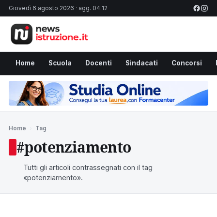
Giovedì 6 agosto 2026 · agg. 04:12
Home
Scuola
Docenti
Sindacati
Concorsi
Home
›
Tag
#potenziamento
Tutti gli articoli contrassegnati con il tag
«potenziamento».