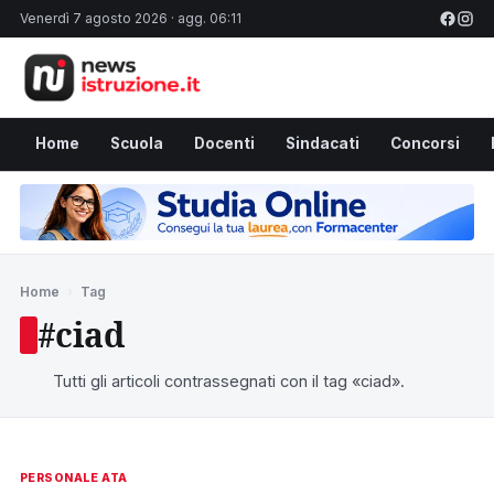
Venerdì 7 agosto 2026 · agg. 06:11
Home
Scuola
Docenti
Sindacati
Concorsi
Home
›
Tag
#ciad
Tutti gli articoli contrassegnati con il tag «ciad».
PERSONALE ATA