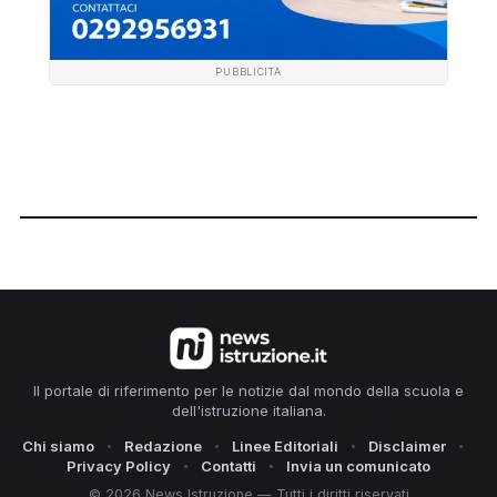
PUBBLICITÀ
Il portale di riferimento per le notizie dal mondo della scuola e
dell'istruzione italiana.
Chi siamo
Redazione
Linee Editoriali
Disclaimer
Privacy Policy
Contatti
Invia un comunicato
© 2026 News Istruzione — Tutti i diritti riservati