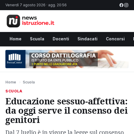
Venerdì 7 agosto 2026 · agg. 20:56
Home
Scuola
Docenti
Sindacati
Concorsi
Home
›
Scuola
SCUOLA
Educazione sessuo-affettiva:
da oggi serve il consenso dei
genitori
Dal 7 luglio è in vigore la legge sul consenso