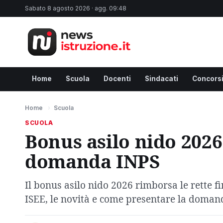
Sabato 8 agosto 2026 · agg. 09:48
Home
Scuola
Docenti
Sindacati
Concors
Home
›
Scuola
SCUOLA
Bonus asilo nido 2026
domanda INPS
Il bonus asilo nido 2026 rimborsa le rette fi
ISEE, le novità e come presentare la domand