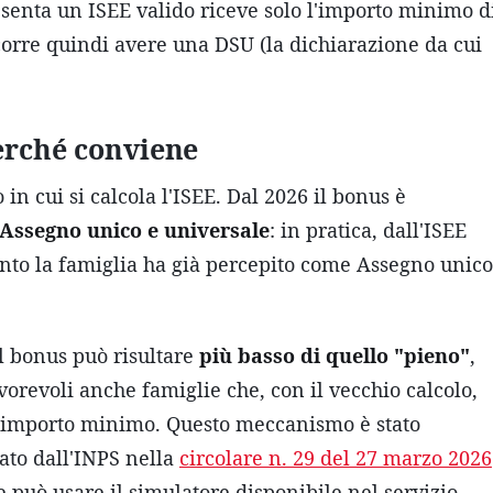
esenta un ISEE valido riceve solo l'importo minimo d
ccorre quindi avere una DSU (la dichiarazione da cui
perché conviene
in cui si calcola l'ISEE. Dal 2026 il bonus è
'Assegno unico e universale
: in pratica, dall'ISEE
uanto la famiglia ha già percepito come Assegno unico
 il bonus può risultare
più basso di quello "pieno"
,
vorevoli anche famiglie che, con il vecchio calcolo,
l'importo minimo. Questo meccanismo è stato
gato dall'INPS nella
circolare n. 29 del 27 marzo 2026
e può usare il simulatore disponibile nel servizio