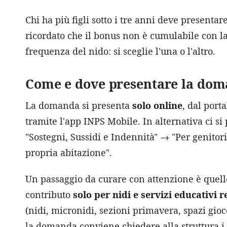
Chi ha più figli sotto i tre anni deve presentar
ricordato che il bonus non è cumulabile con la
frequenza del nido: si sceglie l'una o l'altro.
Come e dove presentare la do
La domanda si presenta
solo online
, dal port
tramite l'app INPS Mobile. In alternativa ci si 
"Sostegni, Sussidi e Indennità" → "Per genitor
propria abitazione".
Un passaggio da curare con attenzione è quello 
contributo
solo per nidi e servizi educativi r
(nidi, micronidi, sezioni primavera, spazi gioc
la domanda conviene chiedere alla struttura i r