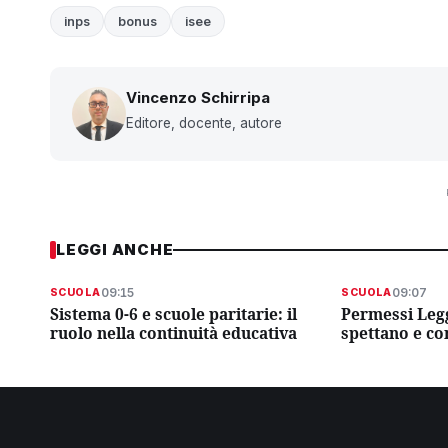
inps
bonus
isee
Vincenzo Schirripa
Editore, docente, autore
LEGGI ANCHE
09:15
09:07
SCUOLA
SCUOLA
Sistema 0-6 e scuole paritarie: il
Permessi Legg
ruolo nella continuità educativa
spettano e co