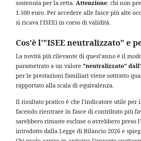
sostenuta per la retta.
Attenzione
: chi non pr
1.500 euro. Per accedere alle fasce più alte o
si ricava l'ISEE) in corso di validità.
Cos'è l'"ISEE neutralizzato" e 
La novità più rilevante di quest'anno è il modo 
parametrato a un valore
"neutralizzato" dall
per le prestazioni familiari viene sottratto q
rapportato alla scala di equivalenza.
Il risultato pratico è che l'indicatore utile per
facendo rientrare in fasce di contributo più fa
sarebbero rimaste escluse o avrebbero preso 
introdotto dalla Legge di Bilancio 2026 e spie
Chi vuole capire in anticipo l'importo spettant