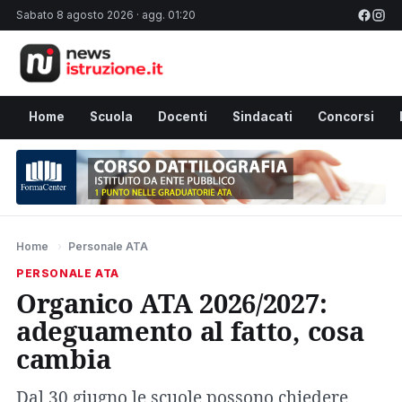
Sabato 8 agosto 2026 · agg. 01:20
Home
Scuola
Docenti
Sindacati
Concorsi
Home
›
Personale ATA
PERSONALE ATA
Organico ATA 2026/2027:
adeguamento al fatto, cosa
cambia
Dal 30 giugno le scuole possono chiedere