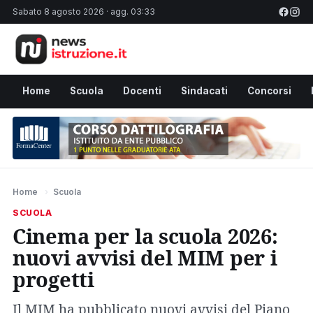
Sabato 8 agosto 2026 · agg. 03:33
Home
Scuola
Docenti
Sindacati
Concorsi
Home
›
Scuola
SCUOLA
Cinema per la scuola 2026:
nuovi avvisi del MIM per i
progetti
Il MIM ha pubblicato nuovi avvisi del Piano