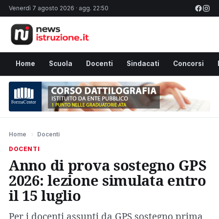
Venerdì 7 agosto 2026 · agg. 22:50
Home
Scuola
Docenti
Sindacati
Concorsi
Home
›
Docenti
DOCENTI
Anno di prova sostegno GPS
2026: lezione simulata entro
il 15 luglio
Per i docenti assunti da GPS sostegno prima