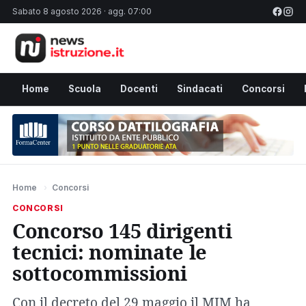
Sabato 8 agosto 2026 · agg. 07:00
Home
Scuola
Docenti
Sindacati
Concorsi
Home
›
Concorsi
CONCORSI
Concorso 145 dirigenti
tecnici: nominate le
sottocommissioni
Con il decreto del 29 maggio il MIM ha