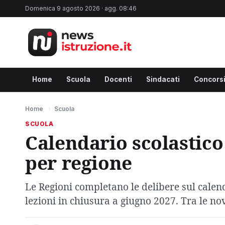
Domenica 9 agosto 2026 · agg. 08:46
Home
Scuola
Docenti
Sindacati
Concors
Home
›
Scuola
SCUOLA
Calendario scolastico 
per regione
Le Regioni completano le delibere sul calenda
lezioni in chiusura a giugno 2027. Tra le no