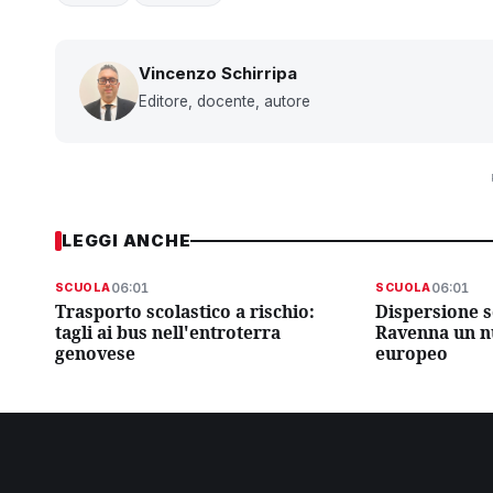
Vincenzo Schirripa
Editore, docente, autore
LEGGI ANCHE
06:01
06:01
SCUOLA
SCUOLA
Trasporto scolastico a rischio:
Dispersione sc
tagli ai bus nell'entroterra
Ravenna un n
genovese
europeo