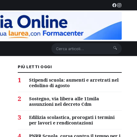
🔍
PIÙ LETTI OGGI
1
Stipendi scuola: aumenti e arretrati nel
cedolino di agosto
2
Sostegno, via libera alle 11mila
assunzioni nel decreto Cdm
3
Edilizia scolastica, prorogati i termini
per lavori e rendicontazioni
4
PNRR Scuola, corsa contro il tempo per i