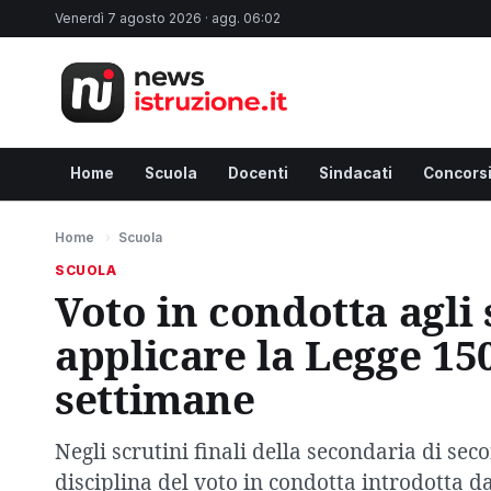
Venerdì 7 agosto 2026 · agg. 06:02
Home
Scuola
Docenti
Sindacati
Concors
Home
›
Scuola
SCUOLA
Voto in condotta agli
applicare la Legge 15
settimane
Negli scrutini finali della secondaria di s
disciplina del voto in condotta introdotta d