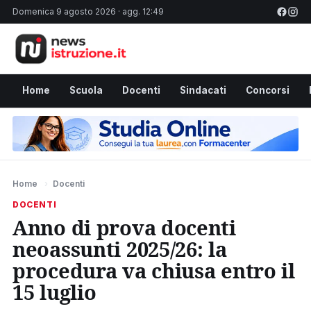
Domenica 9 agosto 2026 · agg. 12:49
Home
Scuola
Docenti
Sindacati
Concorsi
Home
›
Docenti
DOCENTI
Anno di prova docenti
neoassunti 2025/26: la
procedura va chiusa entro il
15 luglio