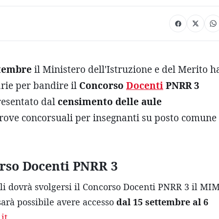
ttembre
il Ministero dell'Istruzione e del Merito h
arie per bandire il
Concorso
Docenti
PNRR 3
presentato dal
censimento delle aule
rove concorsuali per insegnanti su posto comune
orso Docenti PNRR 3
uali dovrà svolgersi il Concorso Docenti PNRR 3 il MI
sarà possibile avere accesso
dal 15 settembre al 6
it
.