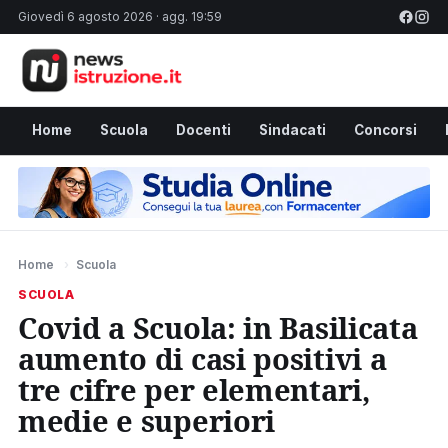
Giovedì 6 agosto 2026 · agg. 19:59
Home
Scuola
Docenti
Sindacati
Concorsi
Home
›
Scuola
SCUOLA
Covid a Scuola: in Basilicata
aumento di casi positivi a
tre cifre per elementari,
medie e superiori