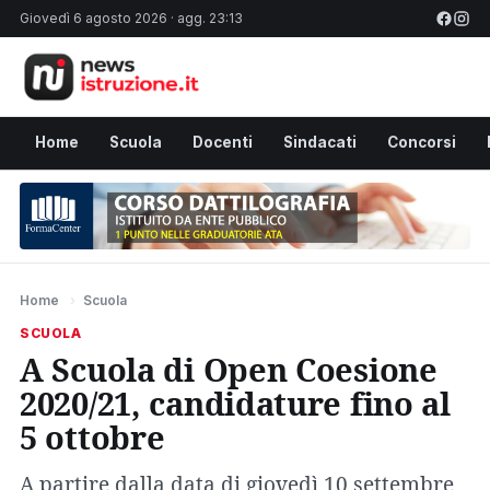
Giovedì 6 agosto 2026 · agg. 23:13
Home
Scuola
Docenti
Sindacati
Concorsi
Home
›
Scuola
SCUOLA
A Scuola di Open Coesione
2020/21, candidature fino al
5 ottobre
A partire dalla data di giovedì 10 settembre